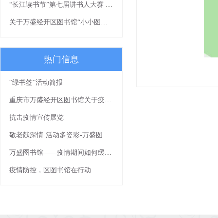
“长江读书节”第七届讲书人大赛 线下读书分享会
关于万盛经开区图书馆“小小图书管理员”社会实践活动报名截止的通知
热门信息
“绿书签”活动简报
重庆市万盛经开区图书馆关于疫情防控期间免费开放的通知
抗击疫情宣传展览
敬老献深情·活动多姿彩-万盛图书馆敬老月文化下乡活动浓情上演
万盛图书馆——疫情期间如何缓解焦虑
疫情防控，区图书馆在行动