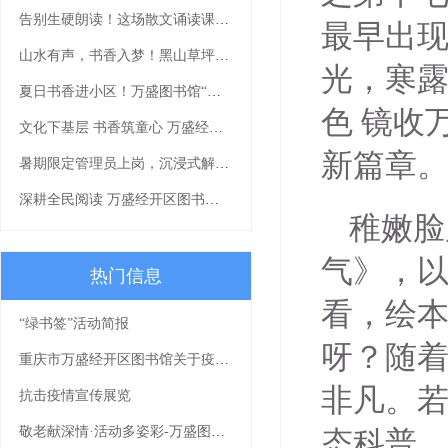
告别生硬朗读！这场散文诵读课带你读出文字细腻感
最早出现
山水有声，书香入梦！黑山草坪展演精彩绽放
光，寒露
夏日书香进小区！万盛图书馆“清凉一夏”流动阅读活动等你来打卡
色 镜收
文化下基层 书香筑童心 万盛经开区图书馆公益讲座《我有一个梦想》走进社区
新篇章
暑期限定管理员上岗，沉浸式解锁书香假期
深耕全民阅读 万盛经开区图书馆《让我们一起读书吧》书香课堂顺利开展
稚嫩脸
气》，
热门信息
看，绘
“绿书签”活动简报
呀？随
重庆市万盛经开区图书馆关于疫情防控期间免费开放的通知
非凡。
抗击疫情宣传展览
敬老献深情·活动多姿彩-万盛图书馆敬老月文化下乡活动浓情上演
态科普